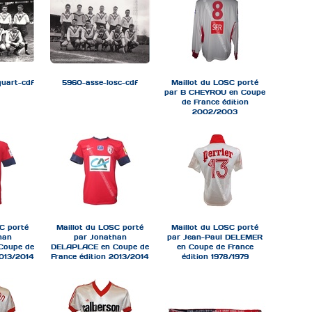
quart-cdf
5960-asse-losc-cdf
Maillot du LOSC porté
par B CHEYROU en Coupe
de France édition
2002/2003
C porté
Maillot du LOSC porté
Maillot du LOSC porté
han
par Jonathan
par Jean-Paul DELEMER
Coupe de
DELAPLACE en Coupe de
en Coupe de France
2013/2014
France édition 2013/2014
édition 1978/1979