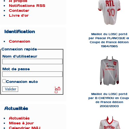
À propos
Notifications RSS
Contacter
Livre d'or
Identification
Maillot du LOSC porté
par Pascal PLANCQUE e
Connexion
Coupe de France édition
1984/1985
Connexion rapide
Nom d'utilisateur
Mot de passe
Connexion auto
Maillot du LOSC porté
par B CHEYROU en Coup
de France édition
2002/2003
Actualités
Actualités
Mises à jour
Calendrier MAJ