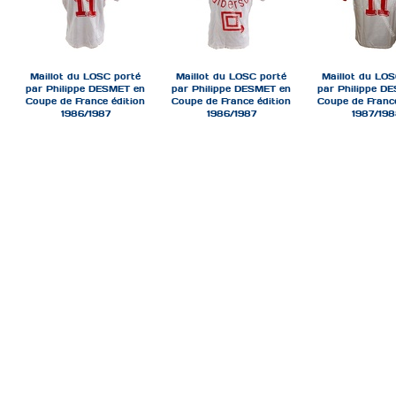
Maillot du LOSC porté
Maillot du LOSC porté
Maillot du LOS
par Philippe DESMET en
par Philippe DESMET en
par Philippe D
Coupe de France édition
Coupe de France édition
Coupe de France
1986/1987
1986/1987
1987/19
ech-finale-psg-losc-cdf
ech-losc-asm-cdf
ech-losc-c