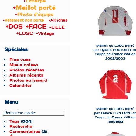
+
Écharpe
+
Maillot porté
+
Photo d'équipe
+
Vêtement non porté
+Affiches
+DOS
+FACE
+LILLE
+LOSC
+Vintage
Maillot du LOSC porté
Spéciales
par Djezon BOUTOILLE e
Coupe de France édition
2002/2003
Plus vues
Mieux notées
Photos récentes
Albums récents
Photos au hasard
Calendrier
Menu
Maillot du LOSC porté
par Fabien LECLERCQ e
Coupe de France édition
Tags
(604)
1991/1992
Recherche
Commentaires
(2)