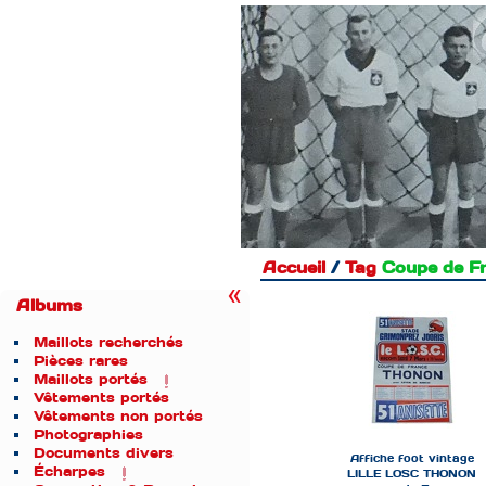
Accueil
/
Tag
Coupe de F
Albums
Maillots recherchés
Pièces rares
Maillots portés
Vêtements portés
Vêtements non portés
Photographies
Documents divers
Affiche foot vintage
Écharpes
LILLE LOSC THONON