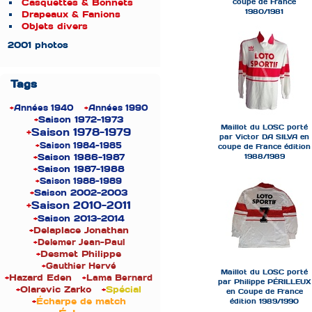
Casquettes & Bonnets
coupe de France
1980/1981
Drapeaux & Fanions
Objets divers
2001 photos
Tags
+
Années 1940
+
Années 1990
+
Saison 1972-1973
Maillot du LOSC porté
+
Saison 1978-1979
par Victor DA SILVA en
+
Saison 1984-1985
coupe de France édition
+
Saison 1986-1987
1988/1989
+
Saison 1987-1988
+
Saison 1988-1989
+
Saison 2002-2003
+
Saison 2010-2011
+
Saison 2013-2014
+
Delaplace Jonathan
+
Delemer Jean-Paul
+
Desmet Philippe
+
Gauthier Hervé
Maillot du LOSC porté
+
Hazard Eden
+
Lama Bernard
par Philippe PÉRILLEUX
+
Olarevic Zarko
+
Spécial
en Coupe de France
+
Écharpe de match
édition 1989/1990