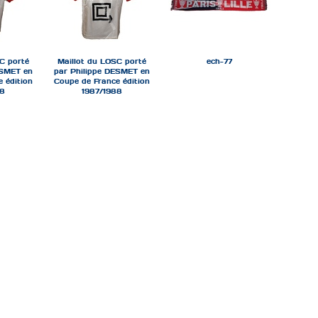
C porté
Maillot du LOSC porté
ech-77
ESMET en
par Philippe DESMET en
 édition
Coupe de France édition
88
1987/1988
df-2
ech-losc-cdf
ech-losc-croix-cdf-1314