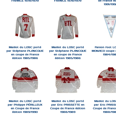
FRANCE 1978/1979
FRANCE 1978/1979
de France éd
1991/199
Maillot du LOSC porté
Maillot du LOSC porté
Fanion foot 
par Stéphane PLANCQUE
par Stéphane PLANCQUE
MONACO coupe d
en coupe de France
en coupe de France
1984/19
édition 1985/1986
édition 1985/1986
Maillot du LOSC porté
Maillot du LOSC porté
Maillot du LOS
par Philippe PÉRILLEUX
par Eric PRISSETTE en
par Eric PRISS
en Coupe de France
Coupe de France édition
Coupe de France
édition 1989/1990
1988/1989
1988/19