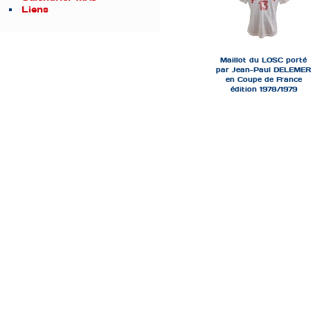
Liens
Maillot du LOSC porté
par Jean-Paul DELEMER
en Coupe de France
édition 1978/1979
ech-cdf-usld-losc