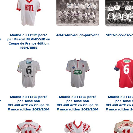
Maillot du LOSC porté
4849-lille-rouen-parc-cdf
5657-nice-losc-
n
par Pascal PLANCQUE en
Coupe de France édition
1984/1985
Maillot du LOSC porté
Maillot du LOSC porté
Maillot du LOS
e
par Jonathan
par Jonathan
par Jonat
DELAPLACE en Coupe de
DELAPLACE en Coupe de
DELAPLACE en 
France édition 2013/2014
France édition 2013/2014
France édition 