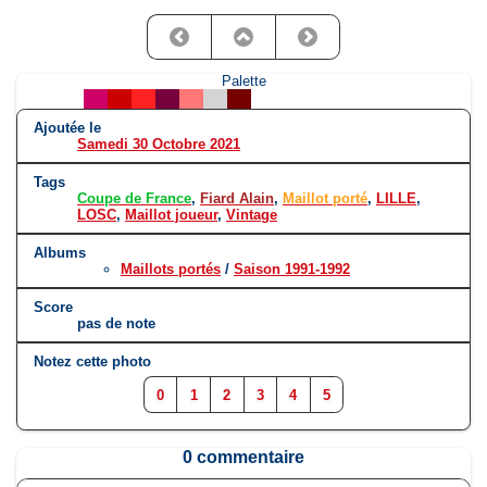
Palette
Ajoutée le
Samedi 30 Octobre 2021
Tags
Coupe de France
,
Fiard Alain
,
Maillot porté
,
LILLE
,
LOSC
,
Maillot joueur
,
Vintage
Albums
Maillots portés
/
Saison 1991-1992
Score
pas de note
Notez cette photo
0
1
2
3
4
5
0 commentaire