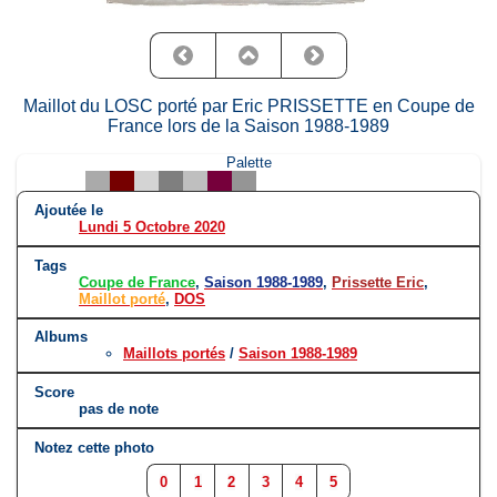
Maillot du LOSC porté par Eric PRISSETTE en Coupe de
France lors de la Saison 1988-1989
Palette
Ajoutée le
Lundi 5 Octobre 2020
Tags
Coupe de France
,
Saison 1988-1989
,
Prissette Eric
,
Maillot porté
,
DOS
Albums
Maillots portés
/
Saison 1988-1989
Score
pas de note
Notez cette photo
0
1
2
3
4
5