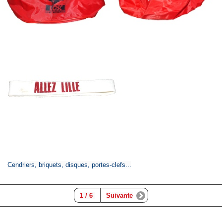
Cendriers, briquets, disques, portes-clefs...
1 / 6
Suivante
-
©CollectionLOSC 2020