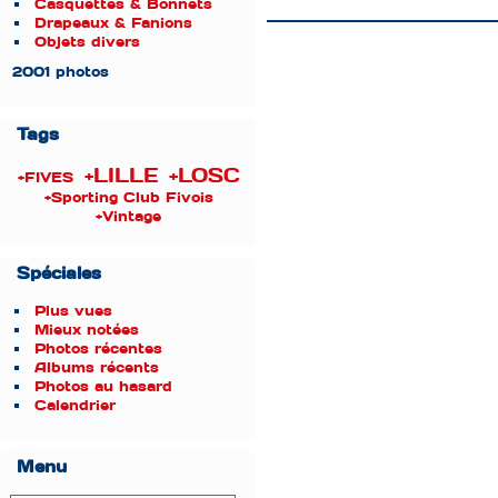
Casquettes & Bonnets
Drapeaux & Fanions
Objets divers
2001 photos
Tags
+LILLE
+LOSC
+FIVES
+Sporting Club Fivois
+Vintage
Spéciales
Plus vues
Mieux notées
Photos récentes
Albums récents
Photos au hasard
Calendrier
Menu