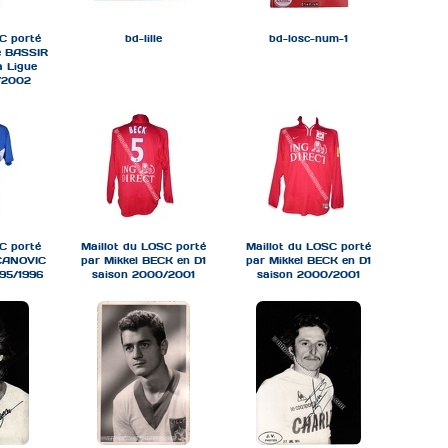
C porté
bd-lille
bd-losc-num-1
e BASSIR
a Ligue
/2002
C porté
Maillot du LOSC porté
Maillot du LOSC porté
ECANOVIC
par Mikkel BECK en D1
par Mikkel BECK en D1
995/1996
saison 2000/2001
saison 2000/2001