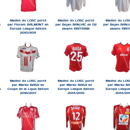
Maillot du LOSC porté
Maillot du LOSC porté
Maillot du LOS
n
par Florent BALMONT en
par Bojan BANJAC en D2
par Bojan BANJ
Europa League édition
saison 1997/1998
saison 1997
2010/2011
Maillot du LOSC porté
Maillot du LOSC porté
Maillot du LOS
par Marko BASA en
par Marko BASA en
par Marko B
n
Coupe de la Ligue édition
Europa League édition
Europa League 
2016/2017
2014/2015
2014/20