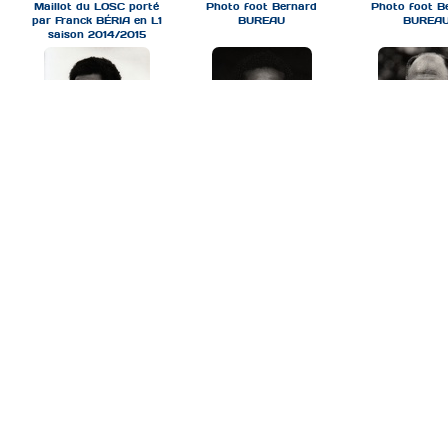
Maillot du LOSC porté
Photo foot Bernard
Photo foot B
par Franck BÉRIA en L1
BUREAU
BUREA
saison 2014/2015
Photo foot Bernard
Photo foot Bernard
Photo foot B
LAMA
LAMA
LECOMT
billet-losc-liverpool-1979
blouson-losc
bob-4