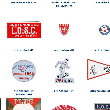
assiette-etain-losc
assiette-etain-losc
assiette-l
1387534074
autocollant-17
autocollant-18
autocollan
autocollant-21
autocollant-22
autocollant-all
1448871919