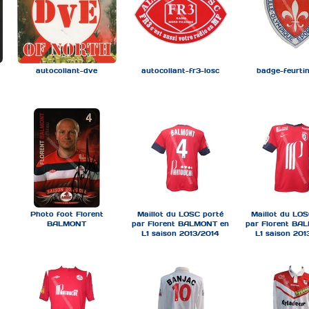
autocollant-dve
autocollant-fr3-losc
badge-feurtin
Photo foot Florent
Maillot du LOSC porté
Maillot du LOS
BALMONT
par Florent BALMONT en
par Florent BA
L1 saison 2013/2014
L1 saison 201