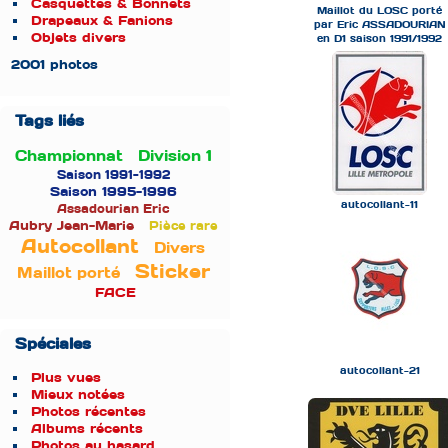
Casquettes & Bonnets
Maillot du LOSC porté
Drapeaux & Fanions
par Eric ASSADOURIAN
Objets divers
en D1 saison 1991/1992
2001 photos
Tags liés
Championnat
Division 1
Saison 1991-1992
Saison 1995-1996
autocollant-11
Assadourian Eric
Aubry Jean-Marie
Pièce rare
Autocollant
Divers
Sticker
Maillot porté
FACE
Spéciales
autocollant-21
Plus vues
Mieux notées
Photos récentes
Albums récents
Photos au hasard