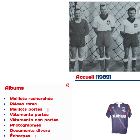
Accueil
1989
Albums
Maillots recherchés
Pièces rares
Maillots portés
Vêtements portés
Vêtements non portés
Photographies
Documents divers
Écharpes