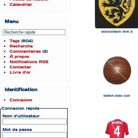
Calendrier
Menu
autocollant-dve-3
Tags
(604)
Recherche
Commentaires
(2)
À propos
Notifications RSS
Contacter
Livre d'or
Identification
ballon-losc-cuir
Connexion
Connexion rapide
Nom d'utilisateur
Mot de passe