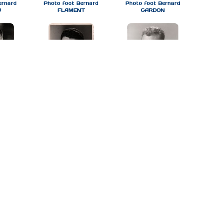
ernard
Photo foot Bernard
Photo foot Bernard
U
FLAMENT
GARDON
ernard
Photo foot Bernard
Photo foot Bernard
E
LEFEVRE
STACHOWIAK
bob-dve-lille
bob-losc-2