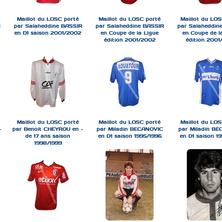
Maillot du LOSC porté
Maillot du LOSC porté
Maillot du LOS
R
par Salaheddine BASSIR
par Salaheddine BASSIR
par Salaheddin
en D1 saison 2001/2002
en Coupe de la Ligue
en Coupe de l
édition 2001/2002
édition 2001
Maillot du LOSC porté
Maillot du LOSC porté
Maillot du LOS
-
par Benoit CHEYROU en -
par Miladin BECANOVIC
par Miladin B
de 17 ans saison
en D1 saison 1995/1996
en D1 saison 1
1998/1999