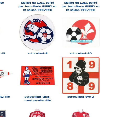
osc
Maillot du LOSC porté
Maillot du LOSC porté
par Jean-Marie AUBRY en
par Jean-Marie AUBRY en
D1 saison 1995/1996
D1 saison 1995/1996
t-19
autocollant-2
autocollant-20
ez-lille
autocollant-chez-
autocollant-dve-2
monique-allez-lille