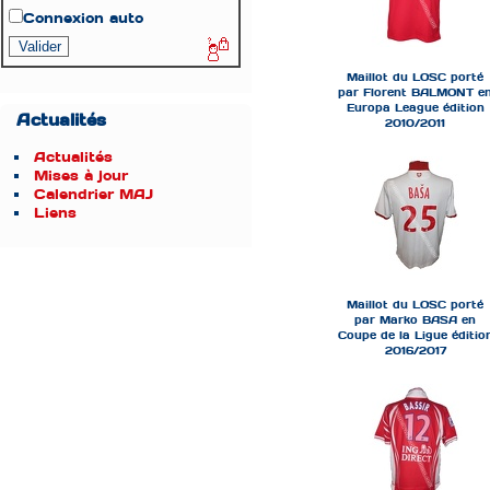
Connexion auto
Maillot du LOSC porté
par Florent BALMONT e
Europa League édition
Actualités
2010/2011
Actualités
Mises à jour
Calendrier MAJ
Liens
Maillot du LOSC porté
par Marko BASA en
Coupe de la Ligue éditio
2016/2017