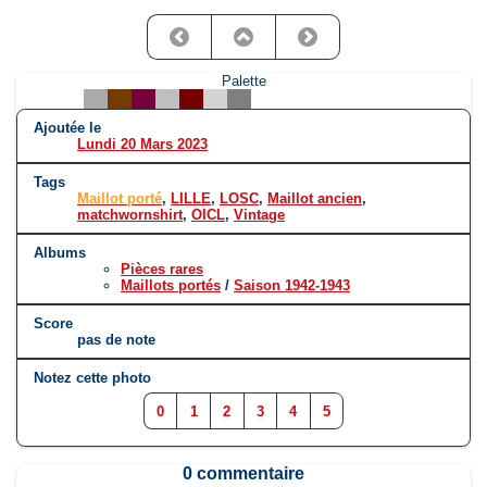
Palette
Ajoutée le
Lundi 20 Mars 2023
Tags
Maillot porté
,
LILLE
,
LOSC
,
Maillot ancien
,
matchwornshirt
,
OICL
,
Vintage
Albums
Pièces rares
Maillots portés
/
Saison 1942-1943
Score
pas de note
Notez cette photo
0
1
2
3
4
5
0 commentaire