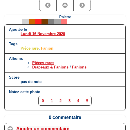
Palette
Ajoutée le
Lundi 16 Novembre 2020
Tags
Pièce rare
,
Fanion
Albums
Pièces rares
Drapeaux & Fanions
/
Fanions
Score
pas de note
Notez cette photo
0
1
2
3
4
5
0 commentaire
Ajouter un commentaire