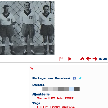
11/35
Partager sur Facebook:
Palette
Ajoutée le
Samedi 25 Juin 2022
Tags
LILLE
,
LOSC
,
Vintage