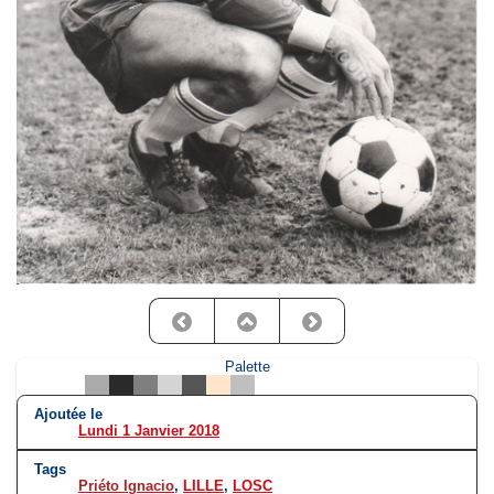
Palette
Ajoutée le
Lundi 1 Janvier 2018
Tags
Priéto Ignacio
,
LILLE
,
LOSC