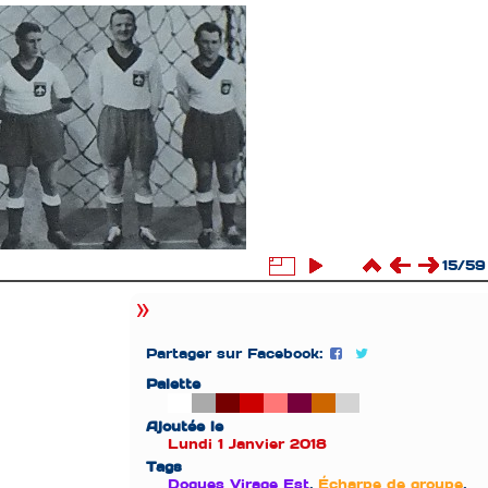
15/59
Partager sur Facebook:
Palette
Ajoutée le
Lundi 1 Janvier 2018
Tags
Dogues Virage Est
,
Écharpe de groupe
,