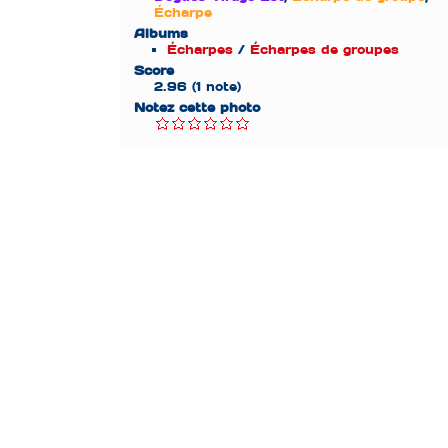
Écharpe
Albums
Écharpes
/
Écharpes de groupes
Score
2.96
(1 note)
Notez cette photo