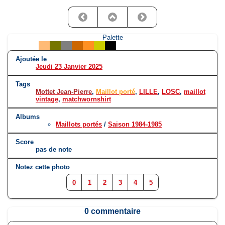
Palette
Ajoutée le
Jeudi 23 Janvier 2025
Tags
Mottet Jean-Pierre
,
Maillot porté
,
LILLE
,
LOSC
,
maillot
vintage
,
matchwornshirt
Albums
Maillots portés
/
Saison 1984-1985
Score
pas de note
Notez cette photo
0
1
2
3
4
5
0 commentaire