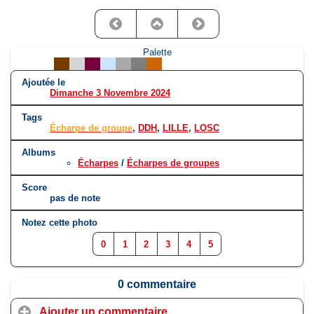
Palette
Ajoutée le
Dimanche 3 Novembre 2024
Tags
Écharpe de groupe
,
DDH
,
LILLE
,
LOSC
Albums
Écharpes
/
Écharpes de groupes
Score
pas de note
Notez cette photo
0
1
2
3
4
5
0 commentaire
Ajouter un commentaire