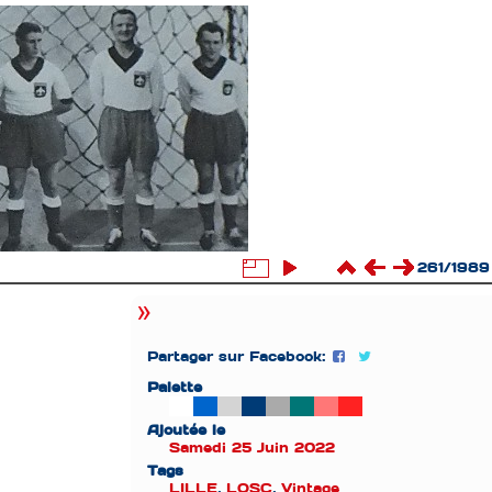
261/1989
Partager sur Facebook:
Palette
Ajoutée le
Samedi 25 Juin 2022
Tags
LILLE
,
LOSC
,
Vintage