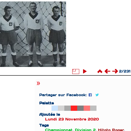
2/231
Partager sur Facebook:
Palette
Ajoutée le
Lundi 23 Novembre 2020
Tags
Championnat
,
Division 2
,
Hitoto Roger
,