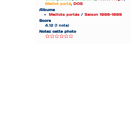
Maillot porté
,
DOS
Albums
Maillots portés
/
Saison 1998-1999
Score
4.12
(1 note)
Notez cette photo