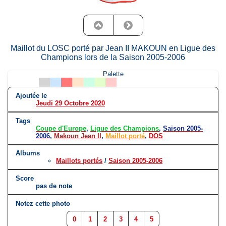
Maillot du LOSC porté par Jean II MAKOUN en Ligue des
Champions lors de la Saison 2005-2006
Palette
Ajoutée le
Jeudi 29 Octobre 2020
Tags
Coupe d'Europe
,
Ligue des Champions
,
Saison 2005-
2006
,
Makoun Jean II
,
Maillot porté
,
DOS
Albums
Maillots portés
/
Saison 2005-2006
Score
pas de note
Notez cette photo
0
1
2
3
4
5