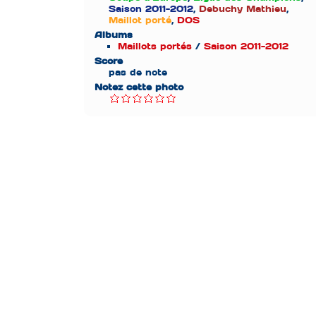
Saison 2011-2012
,
Debuchy Mathieu
,
Maillot porté
,
DOS
Albums
Maillots portés
/
Saison 2011-2012
Score
pas de note
Notez cette photo