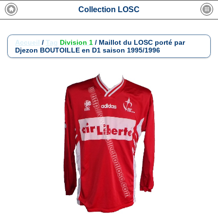
Collection LOSC
Accueil
/
Tag
Division 1
/
Maillot du LOSC porté par
Djezon BOUTOILLE en D1 saison 1995/1996