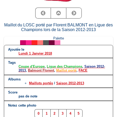
Maillot du LOSC porté par Florent BALMONT en Ligue des
Champions lors de la Saison 2012-2013
Palette
Ajoutée le
Lundi 1 Janvier 2018
Tags
Coupe d'Europe
,
Ligue des Champions
,
Saison 2012-
2013
,
Balmont Florent
,
Maillot porté
,
FACE
Albums
Maillots portés
/
Saison 2012-2013
Score
pas de note
Notez cette photo
0
1
2
3
4
5