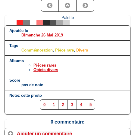
Palette
Ajoutée le
Dimanche 26 Mai 2019
Tags
Commémoration
,
Pièce rare
,
Divers
Albums
Pièces rares
Objets divers
Score
pas de note
Notez cette photo
0
1
2
3
4
5
0 commentaire
Ajouter un commentaire