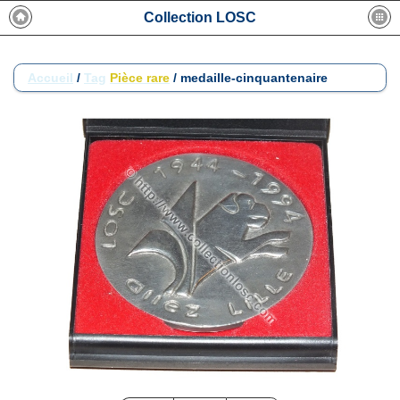
Collection LOSC
Accueil
/
Tag
Pièce rare
/
medaille-cinquantenaire