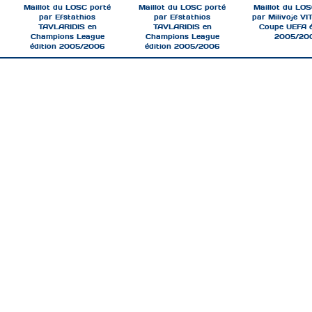
Maillot du LOSC porté
Maillot du LOSC porté
Maillot du LOS
par Efstathios
par Efstathios
par Milivoje VI
TAVLARIDIS en
TAVLARIDIS en
Coupe UEFA é
Champions League
Champions League
2005/20
édition 2005/2006
édition 2005/2006