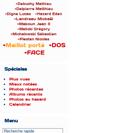
+
Debuchy Mathieu
+
Delpierre Matthieu
+
Digne Lucas
+
Hazard Eden
+
Landreau Mickaël
+
Makoun Jean II
+
Malicki Grégory
+
Michalowski Sébastien
+
Plestan Nicolas
+
Maillot porté
+DOS
+FACE
Spéciales
Plus vues
Mieux notées
Photos récentes
Albums récents
Photos au hasard
Calendrier
Menu