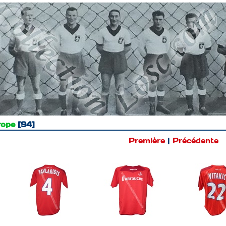
rope
94
Première
|
Précédente