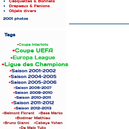
Casquettes & Bonnets
Drapeaux & Fanions
Objets divers
2001 photos
Tags
+
Coupe Intertoto
+
Coupe UEFA
+
Europa League
+
Ligue des Champions
+
Saison 2001-2002
+
Saison 2004-2005
+
Saison 2005-2006
+
Saison 2006-2007
+
Saison 2009-2010
+
Saison 2010-2011
+
Saison 2011-2012
+
Saison 2012-2013
+
Balmont Florent
+
Basa Marko
+
Bodmer Mathieu
+
Bruno Gianni
+
Cabaye Yohan
+
De Melo Tulio