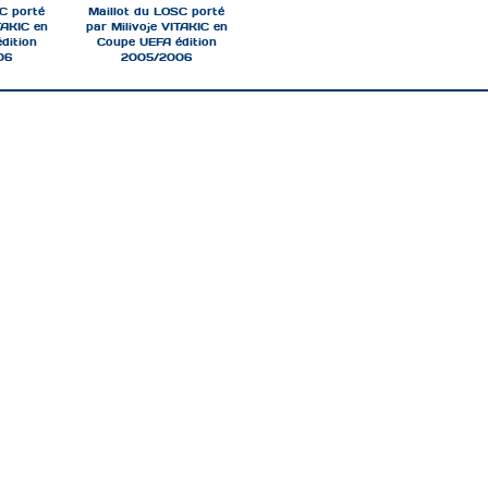
C porté
Maillot du LOSC porté
TAKIC en
par Milivoje VITAKIC en
dition
Coupe UEFA édition
06
2005/2006