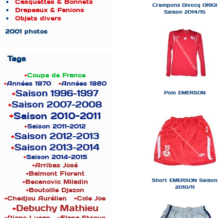
Casquettes & Bonnets
Crampons Divocq ORIGI
Drapeaux & Fanions
Saison 2014/15
Objets divers
2001 photos
Tags
+
Coupe de France
+
Années 1970
+
Années 1980
+
Saison 1996-1997
Polo EMERSON
+
Saison 2007-2008
+
Saison 2010-2011
+
Saison 2011-2012
+
Saison 2012-2013
+
Saison 2013-2014
+
Saison 2014-2015
+
Arribas José
+
Balmont Florent
Short EMERSON Saison
+
Becanovic Miladin
2010/11
+
Boutoille Djezon
+
Chedjou Aurélien
+
Cole Joe
+
Debuchy Mathieu
+
Digne Lucas
+
Elana Steeve