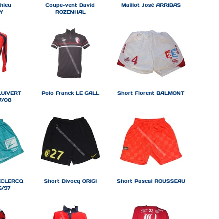
hieu
Coupe-vent David
Maillot José ARRIBAS
Y
ROZENHAL
LUIVERT
Polo Franck LE GALL
Short Florent BALMONT
7/08
LECLERCQ
Short Divocq ORIGI
Short Pascal ROUSSEAU
6/97