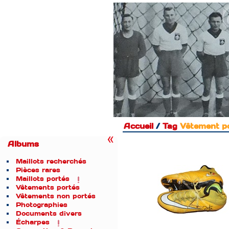
Accueil
/
Tag
Vêtement p
Albums
Maillots recherchés
Pièces rares
Maillots portés
Vêtements portés
Vêtements non portés
Photographies
Documents divers
Écharpes