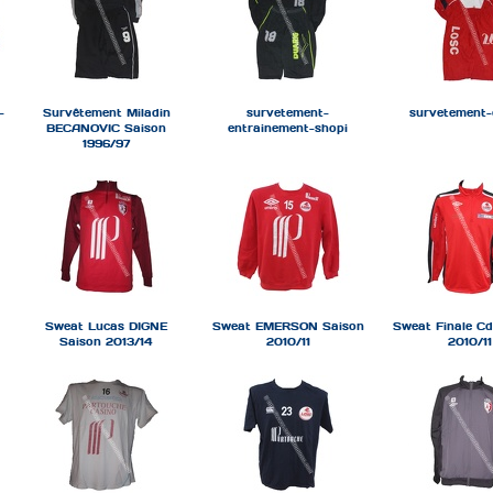
-
Survêtement Miladin
survetement-
survetement-
BECANOVIC Saison
entrainement-shopi
1996/97
Sweat Lucas DIGNE
Sweat EMERSON Saison
Sweat Finale Cd
Saison 2013/14
2010/11
2010/11