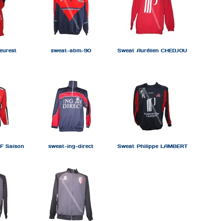
eurest
sweat-abm-90
Sweat Aurélien CHEDJOU
F Saison
sweat-ing-direct
Sweat Philippe LAMBERT