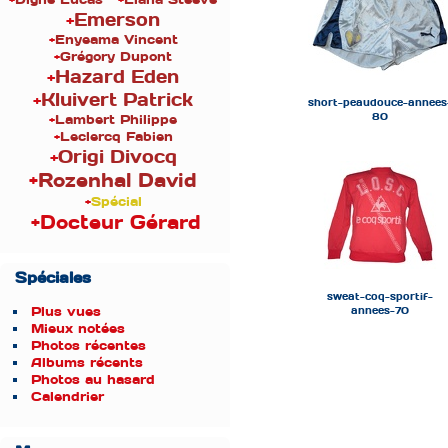
+
Emerson
+
Enyeama Vincent
+
Grégory Dupont
+
Hazard Eden
+
Kluivert Patrick
short-peaudouce-annees
80
+
Lambert Philippe
+
Leclercq Fabien
+
Origi Divocq
+
Rozenhal David
+
Spécial
+Docteur Gérard
Spéciales
sweat-coq-sportif-
Plus vues
annees-70
Mieux notées
Photos récentes
Albums récents
Photos au hasard
Calendrier