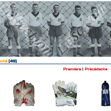
orté
49
Première
|
Précédente